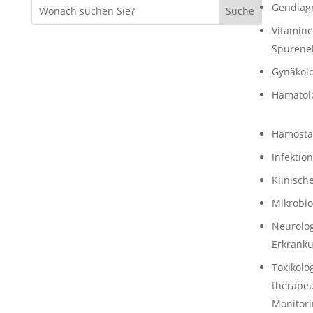
Gendiagn
Vitamin
Spurene
Gynäkolo
Hämatol
Hämosta
Infektio
Klinisch
Mikrobio
Neurolo
Erkrank
Toxikolo
therapeu
Monitori