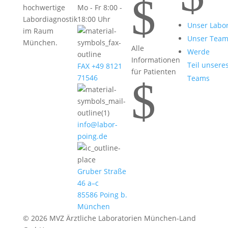
$
hochwertige
Mo - Fr 8:00 -
Labordiagnostik
18:00 Uhr
Unser Labo
im Raum
Unser Tea
München.
Alle
Werde
Informationen
Teil unsere
FAX +49 8121
für Patienten
71546
Teams
$
info@labor-
poing.de
Gruber Straße
46 a–c
85586 Poing b.
München
© 2026 MVZ Ärztliche Laboratorien München-Land