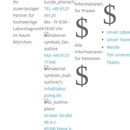
$
Ihr
Informationen
zuverlässiger
TEL +49 8121
für Praxen
$
Partner für
99120
hochwertige
Mo - Fr 8:00 -
Labordiagnostik
18:00 Uhr
Unser Labo
im Raum
Unser Tea
München.
Alle
Werde
Informationen
Teil unsere
FAX +49 8121
für Patienten
71546
Teams
$
info@labor-
poing.de
Gruber Straße
46 a–c
85586 Poing b.