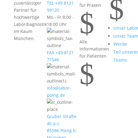
$
zuverlässiger
TEL +49 8121
für Praxen
$
Partner für
99120
hochwertige
Mo - Fr 8:00 -
Labordiagnostik
18:00 Uhr
Unser Labo
im Raum
Unser Tea
München.
Alle
Werde
Informationen
Teil unsere
FAX +49 8121
für Patienten
71546
Teams
$
info@labor-
poing.de
Gruber Straße
46 a–c
85586 Poing b.
München