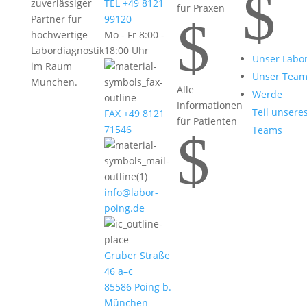
$
zuverlässiger
TEL +49 8121
für Praxen
$
Partner für
99120
hochwertige
Mo - Fr 8:00 -
Labordiagnostik
18:00 Uhr
Unser Labo
im Raum
Unser Tea
München.
Alle
Werde
Informationen
Teil unsere
FAX +49 8121
für Patienten
71546
Teams
$
info@labor-
poing.de
Gruber Straße
46 a–c
85586 Poing b.
München