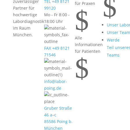
$
zuverlässiger
TEL +49 8121
für Praxen
$
Partner für
99120
hochwertige
Mo - Fr 8:00 -
Labordiagnostik
18:00 Uhr
Unser Labo
im Raum
Unser Tea
München.
Alle
Werde
Informationen
Teil unsere
FAX +49 8121
für Patienten
71546
Teams
$
info@labor-
poing.de
Gruber Straße
46 a–c
85586 Poing b.
München