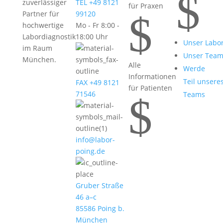
$
zuverlässiger
TEL +49 8121
für Praxen
$
Partner für
99120
hochwertige
Mo - Fr 8:00 -
Labordiagnostik
18:00 Uhr
Unser Labo
im Raum
Unser Tea
München.
Alle
Werde
Informationen
Teil unsere
FAX +49 8121
für Patienten
71546
Teams
$
info@labor-
poing.de
Gruber Straße
46 a–c
85586 Poing b.
München