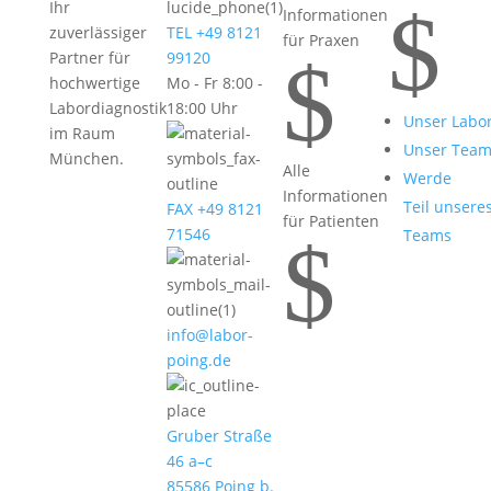
$
Ihr
Informationen
zuverlässiger
TEL +49 8121
für Praxen
$
Partner für
99120
hochwertige
Mo - Fr 8:00 -
Labordiagnostik
18:00 Uhr
Unser Labo
im Raum
Unser Tea
München.
Alle
Werde
Informationen
Teil unsere
FAX +49 8121
für Patienten
71546
Teams
$
info@labor-
poing.de
Gruber Straße
46 a–c
85586 Poing b.