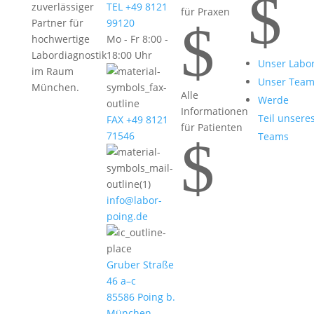
$
zuverlässiger
TEL +49 8121
für Praxen
$
Partner für
99120
hochwertige
Mo - Fr 8:00 -
Labordiagnostik
18:00 Uhr
Unser Labo
im Raum
Unser Tea
München.
Alle
Werde
Informationen
Teil unsere
FAX +49 8121
für Patienten
71546
Teams
$
info@labor-
poing.de
Gruber Straße
46 a–c
85586 Poing b.
München