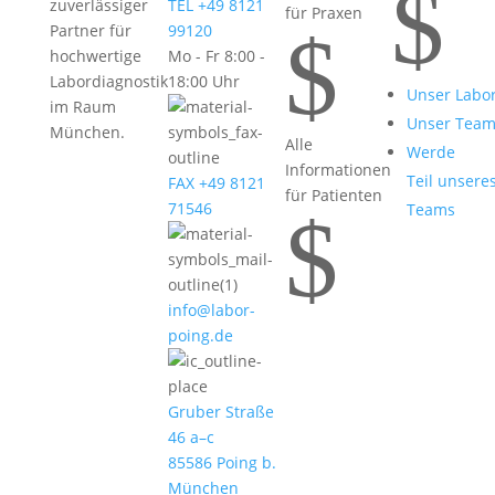
$
zuverlässiger
TEL +49 8121
für Praxen
$
Partner für
99120
hochwertige
Mo - Fr 8:00 -
Labordiagnostik
18:00 Uhr
Unser Labo
im Raum
Unser Tea
München.
Alle
Werde
Informationen
Teil unsere
FAX +49 8121
für Patienten
71546
Teams
$
info@labor-
poing.de
Gruber Straße
46 a–c
85586 Poing b.
München