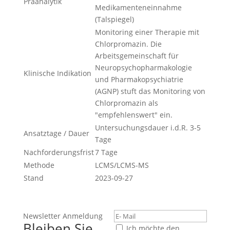
Präanalytik
Medikamenteneinnahme
(Talspiegel)
Monitoring einer Therapie mit
Chlorpromazin. Die
Arbeitsgemeinschaft für
Neuropsychopharmakologie
Klinische Indikation
und Pharmakopsychiatrie
(AGNP) stuft das Monitoring von
Chlorpromazin als
"empfehlenswert" ein.
Untersuchungsdauer i.d.R. 3-5
Ansatztage / Dauer
Tage
Nachforderungsfrist
7 Tage
Methode
LCMS/LCMS-MS
Stand
2023-09-27
Newsletter Anmeldung
Bleiben Sie
Ich möchte den