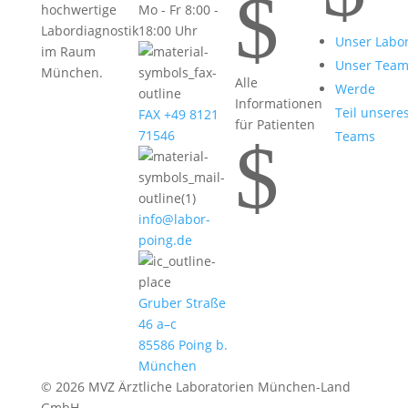
$
hochwertige
Mo - Fr 8:00 -
Labordiagnostik
18:00 Uhr
Unser Labo
im Raum
Unser Tea
München.
Alle
Werde
Informationen
Teil unsere
FAX +49 8121
für Patienten
71546
Teams
$
info@labor-
poing.de
Gruber Straße
46 a–c
85586 Poing b.
München
© 2026 MVZ Ärztliche Laboratorien München-Land
GmbH