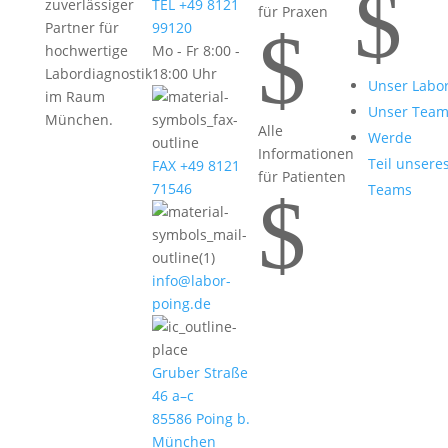
$
zuverlässiger
TEL +49 8121
für Praxen
$
Partner für
99120
hochwertige
Mo - Fr 8:00 -
Labordiagnostik
18:00 Uhr
Unser Labo
im Raum
Unser Tea
München.
Alle
Werde
Informationen
Teil unsere
FAX +49 8121
für Patienten
71546
Teams
$
info@labor-
poing.de
Gruber Straße
46 a–c
85586 Poing b.
München