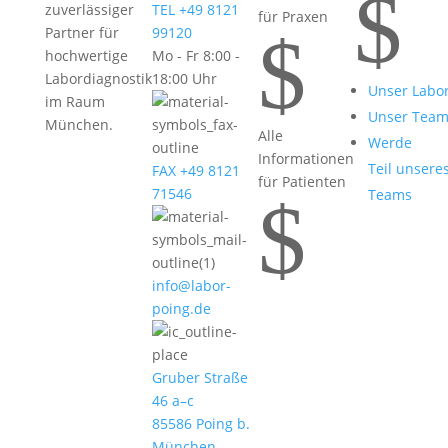
$
zuverlässiger
TEL +49 8121
für Praxen
$
Partner für
99120
hochwertige
Mo - Fr 8:00 -
Labordiagnostik
18:00 Uhr
Unser Labo
im Raum
Unser Tea
München.
Alle
Werde
Informationen
Teil unsere
FAX +49 8121
für Patienten
71546
Teams
$
info@labor-
poing.de
Gruber Straße
46 a–c
85586 Poing b.
München