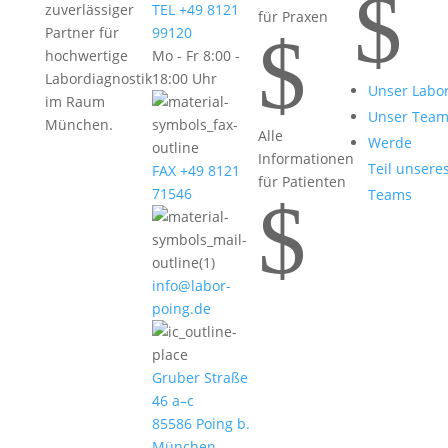
$
zuverlässiger
TEL +49 8121
für Praxen
$
Partner für
99120
hochwertige
Mo - Fr 8:00 -
Labordiagnostik
18:00 Uhr
Unser Labo
im Raum
Unser Tea
München.
Alle
Werde
Informationen
Teil unsere
FAX +49 8121
für Patienten
71546
Teams
$
info@labor-
poing.de
Gruber Straße
46 a–c
85586 Poing b.
München