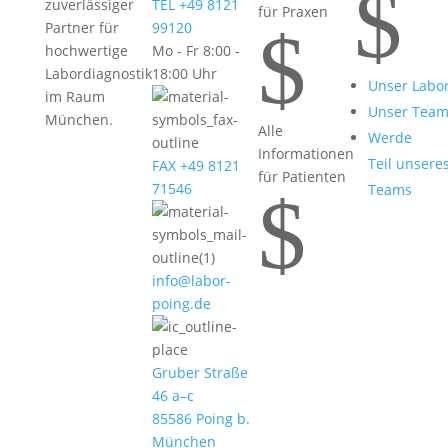
$
zuverlässiger
TEL +49 8121
für Praxen
$
Partner für
99120
hochwertige
Mo - Fr 8:00 -
Labordiagnostik
18:00 Uhr
Unser Labo
im Raum
Unser Tea
München.
Alle
Werde
Informationen
Teil unsere
FAX +49 8121
für Patienten
71546
Teams
$
info@labor-
poing.de
Gruber Straße
46 a–c
85586 Poing b.
München