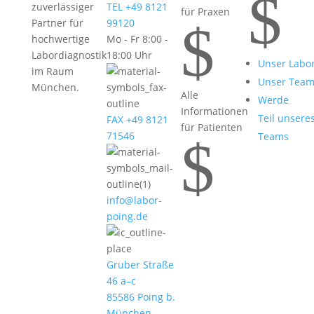
$
zuverlässiger
TEL +49 8121
für Praxen
$
Partner für
99120
hochwertige
Mo - Fr 8:00 -
Labordiagnostik
18:00 Uhr
Unser Labo
im Raum
Unser Tea
München.
Alle
Werde
Informationen
Teil unsere
FAX +49 8121
für Patienten
71546
Teams
$
info@labor-
poing.de
Gruber Straße
46 a–c
85586 Poing b.
München