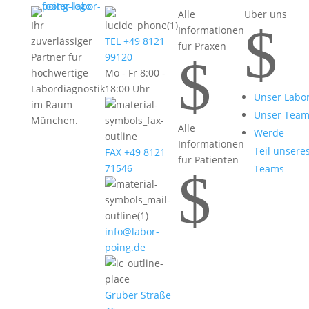
Alle
Über uns
$
Ihr
Informationen
zuverlässiger
TEL +49 8121
für Praxen
$
Partner für
99120
hochwertige
Mo - Fr 8:00 -
Labordiagnostik
18:00 Uhr
Unser Labo
im Raum
Unser Tea
München.
Alle
Werde
Informationen
Teil unsere
FAX +49 8121
für Patienten
71546
Teams
$
info@labor-
poing.de
Gruber Straße