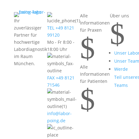
Alle
Über uns
$
Ihr
Informationen
zuverlässiger
TEL +49 8121
für Praxen
$
Partner für
99120
hochwertige
Mo - Fr 8:00 -
Labordiagnostik
18:00 Uhr
Unser Labo
im Raum
Unser Tea
München.
Alle
Werde
Informationen
Teil unsere
FAX +49 8121
für Patienten
71546
Teams
$
info@labor-
poing.de