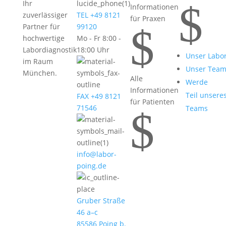
$
Ihr
Informationen
zuverlässiger
TEL +49 8121
für Praxen
$
Partner für
99120
hochwertige
Mo - Fr 8:00 -
Labordiagnostik
18:00 Uhr
Unser Labo
im Raum
Unser Tea
München.
Alle
Werde
Informationen
Teil unsere
FAX +49 8121
für Patienten
71546
Teams
$
info@labor-
poing.de
Gruber Straße
46 a–c
85586 Poing b.