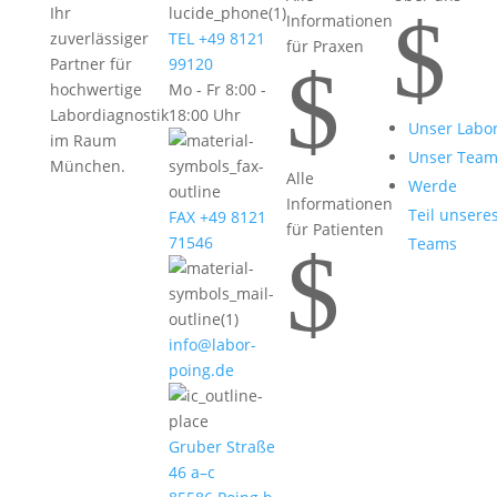
$
Ihr
Informationen
zuverlässiger
TEL +49 8121
für Praxen
$
Partner für
99120
hochwertige
Mo - Fr 8:00 -
Labordiagnostik
18:00 Uhr
Unser Labo
im Raum
Unser Tea
München.
Alle
Werde
Informationen
Teil unsere
FAX +49 8121
für Patienten
71546
Teams
$
info@labor-
poing.de
Gruber Straße
46 a–c