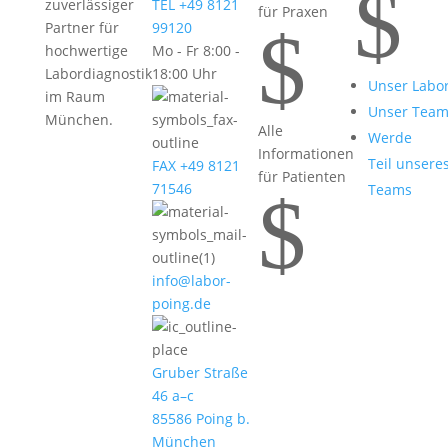
$
zuverlässiger
TEL +49 8121
für Praxen
$
Partner für
99120
hochwertige
Mo - Fr 8:00 -
Labordiagnostik
18:00 Uhr
Unser Labo
im Raum
Unser Tea
München.
Alle
Werde
Informationen
Teil unsere
FAX +49 8121
für Patienten
71546
Teams
$
info@labor-
poing.de
Gruber Straße
46 a–c
85586 Poing b.
München