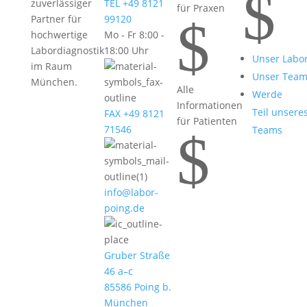
$
zuverlässiger
TEL +49 8121
für Praxen
$
Partner für
99120
hochwertige
Mo - Fr 8:00 -
Labordiagnostik
18:00 Uhr
Unser Labo
im Raum
Unser Tea
München.
Alle
Werde
Informationen
Teil unsere
FAX +49 8121
für Patienten
71546
Teams
$
info@labor-
poing.de
Gruber Straße
46 a–c
85586 Poing b.
München