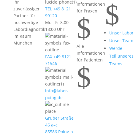
$
Ihr
Informationen
zuverlässiger
TEL +49 8121
für Praxen
$
Partner für
99120
hochwertige
Mo - Fr 8:00 -
Labordiagnostik
18:00 Uhr
Unser Labo
im Raum
Unser Tea
München.
Alle
Werde
Informationen
Teil unsere
FAX +49 8121
für Patienten
71546
Teams
$
info@labor-
poing.de
Gruber Straße
46 a–c
85586 Poing b.