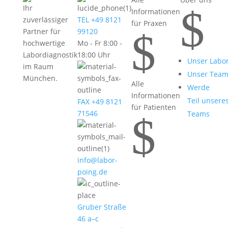
$
Ihr
Informationen
zuverlässiger
TEL +49 8121
für Praxen
$
Partner für
99120
hochwertige
Mo - Fr 8:00 -
Labordiagnostik
18:00 Uhr
Unser Labo
im Raum
Unser Tea
München.
Alle
Werde
Informationen
Teil unsere
FAX +49 8121
für Patienten
71546
Teams
$
info@labor-
poing.de
Gruber Straße
46 a–c