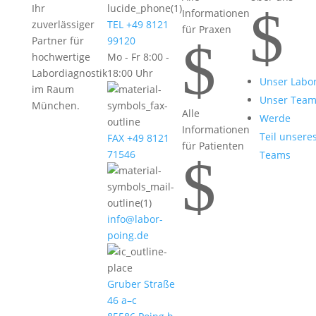
$
Ihr
Informationen
zuverlässiger
TEL +49 8121
für Praxen
$
Partner für
99120
hochwertige
Mo - Fr 8:00 -
Labordiagnostik
18:00 Uhr
Unser Labo
im Raum
Unser Tea
München.
Alle
Werde
Informationen
Teil unsere
FAX +49 8121
für Patienten
71546
Teams
$
info@labor-
poing.de
Gruber Straße
46 a–c