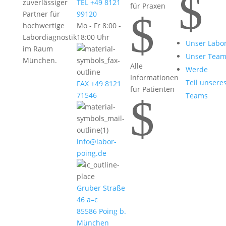
$
zuverlässiger
TEL +49 8121
für Praxen
$
Partner für
99120
hochwertige
Mo - Fr 8:00 -
Labordiagnostik
18:00 Uhr
Unser Labo
im Raum
Unser Tea
München.
Alle
Werde
Informationen
Teil unsere
FAX +49 8121
für Patienten
71546
Teams
$
info@labor-
poing.de
Gruber Straße
46 a–c
85586 Poing b.
München