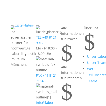
Alle
Über uns
$
Ihr
Informationen
zuverlässiger
TEL +49 8121
für Praxen
$
Partner für
99120
hochwertige
Mo - Fr 8:00 -
Labordiagnostik
18:00 Uhr
Unser Labo
im Raum
Unser Tea
München.
Alle
Werde
Informationen
Teil unsere
FAX +49 8121
für Patienten
71546
Teams
$
info@labor-