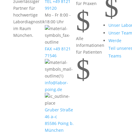
$
zuverlässiger
TEL +49 8121
für Praxen
$
Partner für
99120
hochwertige
Mo - Fr 8:00 -
Labordiagnostik
18:00 Uhr
Unser Labo
im Raum
Unser Tea
München.
Alle
Werde
Informationen
Teil unsere
FAX +49 8121
für Patienten
71546
Teams
$
info@labor-
poing.de
Gruber Straße
46 a–c
85586 Poing b.
München