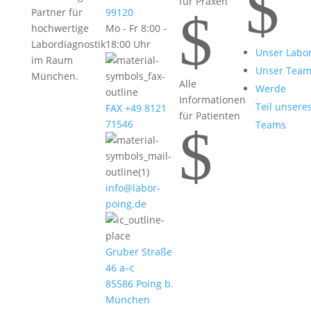
$
für Praxen
$
Partner für
99120
hochwertige
Mo - Fr 8:00 -
Labordiagnostik
18:00 Uhr
Unser Labo
im Raum
Unser Tea
München.
Alle
Werde
Informationen
Teil unsere
FAX +49 8121
für Patienten
71546
Teams
$
info@labor-
poing.de
Gruber Straße
46 a–c
85586 Poing b.
München