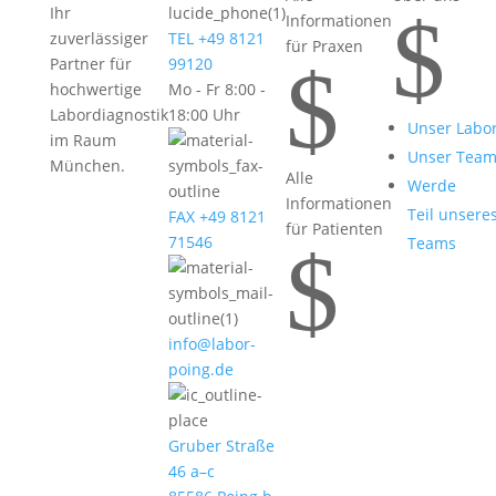
$
Ihr
Informationen
zuverlässiger
TEL +49 8121
für Praxen
$
Partner für
99120
hochwertige
Mo - Fr 8:00 -
Labordiagnostik
18:00 Uhr
Unser Labo
im Raum
Unser Tea
München.
Alle
Werde
Informationen
Teil unsere
FAX +49 8121
für Patienten
71546
Teams
$
info@labor-
poing.de
Gruber Straße
46 a–c