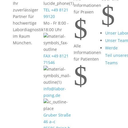
$
Ihr
Informationen
zuverlässiger
TEL +49 8121
für Praxen
$
Partner für
99120
hochwertige
Mo - Fr 8:00 -
Labordiagnostik
18:00 Uhr
Unser Labo
im Raum
Unser Tea
München.
Alle
Werde
Informationen
Teil unsere
FAX +49 8121
für Patienten
71546
Teams
$
info@labor-
poing.de
Gruber Straße
46 a–c