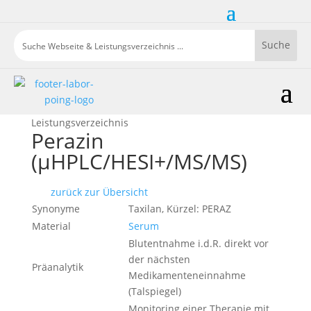
Leistungsverzeichnis
Perazin
(µHPLC/HESI+/MS/MS)
zurück zur Übersicht
Synonyme
Taxilan, Kürzel: PERAZ
Material
Serum
Blutentnahme i.d.R. direkt vor
der nächsten
Präanalytik
Medikamenteneinnahme
(Talspiegel)
Monitoring einer Therapie mit