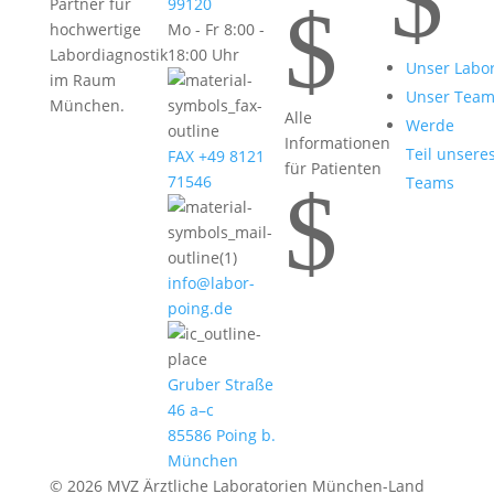
$
$
Partner für
99120
hochwertige
Mo - Fr 8:00 -
Labordiagnostik
18:00 Uhr
Unser Labo
im Raum
Unser Tea
München.
Alle
Werde
Informationen
Teil unsere
FAX +49 8121
für Patienten
71546
Teams
$
info@labor-
poing.de
Gruber Straße
46 a–c
85586 Poing b.
München
© 2026 MVZ Ärztliche Laboratorien München-Land