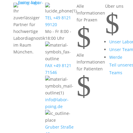
Alle
Über uns
$
Ihr
Informationen
zuverlässiger
TEL +49 8121
für Praxen
$
Partner für
99120
hochwertige
Mo - Fr 8:00 -
Labordiagnostik
18:00 Uhr
Unser Labo
im Raum
Unser Tea
München.
Alle
Werde
Informationen
Teil unsere
FAX +49 8121
für Patienten
71546
Teams
$
info@labor-
poing.de
Gruber Straße