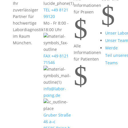
$
Ihr
Informationen
zuverlässiger
TEL +49 8121
für Praxen
$
Partner für
99120
hochwertige
Mo - Fr 8:00 -
Labordiagnostik
18:00 Uhr
Unser Labo
im Raum
Unser Tea
München.
Alle
Werde
Informationen
Teil unsere
FAX +49 8121
für Patienten
71546
Teams
$
info@labor-
poing.de
Gruber Straße
46 a–c