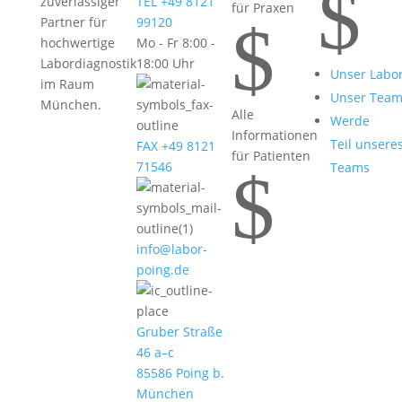
$
zuverlässiger
TEL +49 8121
für Praxen
$
Partner für
99120
hochwertige
Mo - Fr 8:00 -
Labordiagnostik
18:00 Uhr
Unser Labo
im Raum
Unser Tea
München.
Alle
Werde
Informationen
Teil unsere
FAX +49 8121
für Patienten
71546
Teams
$
info@labor-
poing.de
Gruber Straße
46 a–c
85586 Poing b.
München