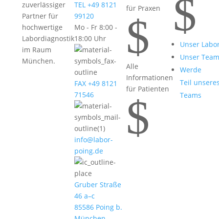
$
zuverlässiger
TEL +49 8121
für Praxen
$
Partner für
99120
hochwertige
Mo - Fr 8:00 -
Labordiagnostik
18:00 Uhr
Unser Labo
im Raum
Unser Tea
München.
Alle
Werde
Informationen
Teil unsere
FAX +49 8121
für Patienten
71546
Teams
$
info@labor-
poing.de
Gruber Straße
46 a–c
85586 Poing b.
München