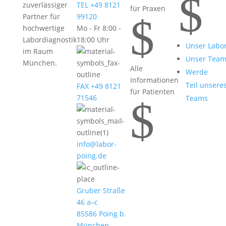
$
zuverlässiger
TEL +49 8121
für Praxen
$
Partner für
99120
hochwertige
Mo - Fr 8:00 -
Labordiagnostik
18:00 Uhr
Unser Labo
im Raum
Unser Tea
München.
Alle
Werde
Informationen
Teil unsere
FAX +49 8121
für Patienten
71546
Teams
$
info@labor-
poing.de
Gruber Straße
46 a–c
85586 Poing b.
München