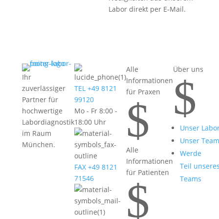
Labor direkt per E-Mail.
Alle
Über uns
$
Ihr
Informationen
zuverlässiger
TEL +49 8121
für Praxen
$
Partner für
99120
hochwertige
Mo - Fr 8:00 -
Labordiagnostik
18:00 Uhr
Unser Labo
im Raum
Unser Tea
München.
Alle
Werde
Informationen
Teil unsere
FAX +49 8121
für Patienten
71546
Teams
$