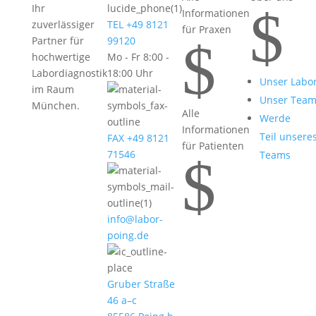
$
Ihr
Informationen
zuverlässiger
TEL +49 8121
für Praxen
$
Partner für
99120
hochwertige
Mo - Fr 8:00 -
Labordiagnostik
18:00 Uhr
Unser Labo
im Raum
Unser Tea
München.
Alle
Werde
Informationen
Teil unsere
FAX +49 8121
für Patienten
71546
Teams
$
info@labor-
poing.de
Gruber Straße
46 a–c