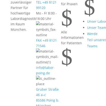
$
zuverlässiger
TEL +49 8121
für Praxen
$
Partner für
99120
hochwertige
Mo - Fr 8:00 -
Labordiagnostik
18:00 Uhr
Unser Labo
im Raum
Unser Tea
München.
Alle
Werde
Informationen
Teil unsere
FAX +49 8121
für Patienten
71546
Teams
$
info@labor-
poing.de
Gruber Straße
46 a–c
85586 Poing b.
München