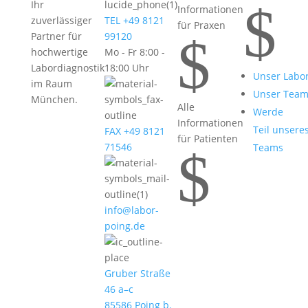
$
Ihr
Informationen
zuverlässiger
TEL +49 8121
für Praxen
$
Partner für
99120
hochwertige
Mo - Fr 8:00 -
Labordiagnostik
18:00 Uhr
Unser Labo
im Raum
Unser Tea
München.
Alle
Werde
Informationen
Teil unsere
FAX +49 8121
für Patienten
71546
Teams
$
info@labor-
poing.de
Gruber Straße
46 a–c
85586 Poing b.