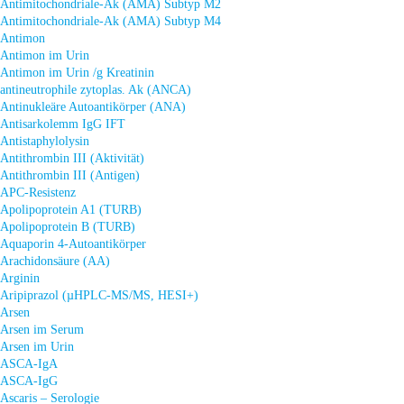
Antimitochondriale-Ak (AMA) Subtyp M2
Antimitochondriale-Ak (AMA) Subtyp M4
Antimon
Antimon im Urin
Antimon im Urin /g Kreatinin
antineutrophile zytoplas. Ak (ANCA)
Antinukleäre Autoantikörper (ANA)
Antisarkolemm IgG IFT
Antistaphylolysin
Antithrombin III (Aktivität)
Antithrombin III (Antigen)
APC-Resistenz
Apolipoprotein A1 (TURB)
Apolipoprotein B (TURB)
Aquaporin 4-Autoantikörper
Arachidonsäure (AA)
Arginin
Aripiprazol (µHPLC-MS/MS, HESI+)
Arsen
Arsen im Serum
Arsen im Urin
ASCA-IgA
ASCA-IgG
Ascaris – Serologie