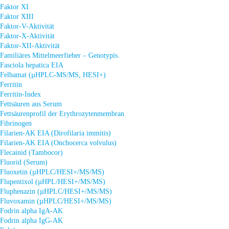
Faktor XI
Faktor XIII
Faktor-V-Aktivität
Faktor-X-Aktivität
Faktor-XII-Aktivität
Familiäres Mittelmeerfieber – Genotypis.
Fasciola hepatica EIA
Felbamat (µHPLC-MS/MS, HESI+)
Ferritin
Ferritin-Index
Fettsäuren aus Serum
Fettsäurenprofil der Erythrozytenmembran
Fibrinogen
Filarien-AK EIA (Dirofilaria immitis)
Filarien-AK EIA (Onchocerca volvulus)
Flecainid (Tambocor)
Fluorid (Serum)
Fluoxetin (µHPLC/HESI+/MS/MS)
Flupentixol (µHPL/HESI+/MS/MS)
Fluphenazin (µHPLC/HESI+/MS/MS)
Fluvoxamin (µHPLC/HESI+/MS/MS)
Fodrin alpha IgA-AK
Fodrin alpha IgG-AK