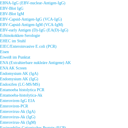
EBNA-IgG (EBV-nuclear-Antigen-IgG)
EBV-Blot IgG
EBV-Blot IgM
EBV-Capsid-Antigen-IgG (VCA-IgG)
EBV-Capsid-Antigen-IgM (VCA-IgM)
EBV-early Antigen (D)-IgG (EA(D)-IgG)
Echinokokken-Serologie
EHEC im Stuhl
EIEC/Enteroinvasive E.coli (PCR)
Eisen
Eiweiß im Punktat
ENA (Extrahierbare nukleäre Antigene) AK
ENA AK Screen
Endomysium AK (IgA)
Endomysium AK (IgG)
Endoxifen (LC-MS/MS)
Entamoeba histolytica PCR
Entamoeba-histolytica-Ak
Enteroviren-IgG EIA
Enteroviren-PCR
Enterovirus-Ak (IgA)
Enterovirus-Ak (IgG)
Enterovirus-Ak (IgM)
Eosinophiles Cationisches Protein (ECP)