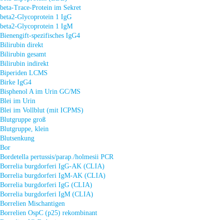
beta-Trace-Protein im Sekret
beta2-Glycoprotein 1 IgG
beta2-Glycoprotein 1 IgM
Bienengift-spezifisches IgG4
Bilirubin direkt
Bilirubin gesamt
Bilirubin indirekt
Biperiden LCMS
Birke IgG4
Bisphenol A im Urin GC/MS
Blei im Urin
Blei im Vollblut (mit ICPMS)
Blutgruppe groß
Blutgruppe, klein
Blutsenkung
Bor
Bordetella pertussis/parap./holmesii PCR
Borrelia burgdorferi IgG-AK (CLIA)
Borrelia burgdorferi IgM-AK (CLIA)
Borrelia burgdorferi IgG (CLIA)
Borrelia burgdorferi IgM (CLIA)
Borrelien Mischantigen
Borrelien OspC (p25) rekombinant