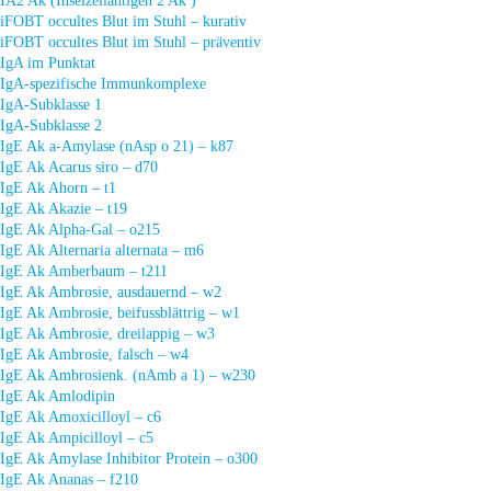
IA2 Ak (Inselzellantigen 2 Ak )
iFOBT occultes Blut im Stuhl – kurativ
iFOBT occultes Blut im Stuhl – präventiv
IgA im Punktat
IgA-spezifische Immunkomplexe
IgA-Subklasse 1
IgA-Subklasse 2
IgE Ak a-Amylase (nAsp o 21) – k87
IgE Ak Acarus siro – d70
IgE Ak Ahorn – t1
IgE Ak Akazie – t19
IgE Ak Alpha-Gal – o215
IgE Ak Alternaria alternata – m6
IgE Ak Amberbaum – t211
IgE Ak Ambrosie, ausdauernd – w2
IgE Ak Ambrosie, beifussblättrig – w1
IgE Ak Ambrosie, dreilappig – w3
IgE Ak Ambrosie, falsch – w4
IgE Ak Ambrosienk. (nAmb a 1) – w230
IgE Ak Amlodipin
IgE Ak Amoxicilloyl – c6
IgE Ak Ampicilloyl – c5
IgE Ak Amylase Inhibitor Protein – o300
IgE Ak Ananas – f210