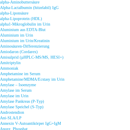
alpha-Aminobuttersäure
Alpha-Lactalbumin (hitzelabil) IgG
alpha-Liponsäure
alpha-Lipoprotein (HDL)
alpha1-Mikroglobulin im Urin
Aluminium aus EDTA-Blut
Aluminium im Urin
Aluminium im Urin/Kreatinin
Aminosäuren-Differenzierung
Amiodaron (Cordarex)
Amisulprid (µHPLC-MS/MS, HESI+)
Amitriptylin
Ammoniak
Amphetamine im Serum
Amphetamine/MDMA/Ecstasy im Urin
Amylase – Isoenzyme
Amylase im Serum
Amylase im Urin
Amylase Pankreas (P-Typ)
Amylase Speichel (S-Typ)
Androstendion
Ani-SLA/LP
Annexin V-Autoantikörper IgG+IgM
Anorg. Phosphat