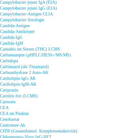
Campylobacter jejuni IgA (EIA)
Campylobacter jejuni IgG (EIA)
Campylobacter-Antigen CLIA
Campylobacter-Serologie
Candida-Antigen
Candida-Antikörper
Candida-IgG
Candida-IgM
Cannabis im Serum (THC) LCMS
Carbamazepin (µHPLC/HESI+/MS/MS)
Carbidopa
Carbimazol (als Thiamazol)
Carboanhydrase 2 Auto-AK
Cardiolipin-IgG-AK
Cardiolipin-IgM-AK
Cariprazin
Carnitin frei (LCMS)
Carnosin
CEA
CEA im Punktat
Cenobamat
Centromer-Ak
CH50 (Gesamthämol. Komplementaktivität)
Chikungunya-Virus IgG-IIFT