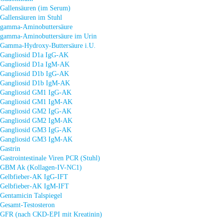
Gallensäuren (im Serum)
Gallensäuren im Stuhl
gamma-Aminobuttersäure
gamma-Aminobuttersäure im Urin
Gamma-Hydroxy-Buttersäure i.U.
Gangliosid D1a IgG-AK
Gangliosid D1a IgM-AK
Gangliosid D1b IgG-AK
Gangliosid D1b IgM-AK
Gangliosid GM1 IgG-AK
Gangliosid GM1 IgM-AK
Gangliosid GM2 IgG-AK
Gangliosid GM2 IgM-AK
Gangliosid GM3 IgG-AK
Gangliosid GM3 IgM-AK
Gastrin
Gastrointestinale Viren PCR (Stuhl)
GBM Ak (Kollagen-IV-NC1)
Gelbfieber-AK IgG-IFT
Gelbfieber-AK IgM-IFT
Gentamicin Talspiegel
Gesamt-Testosteron
GFR (nach CKD-EPI mit Kreatinin)