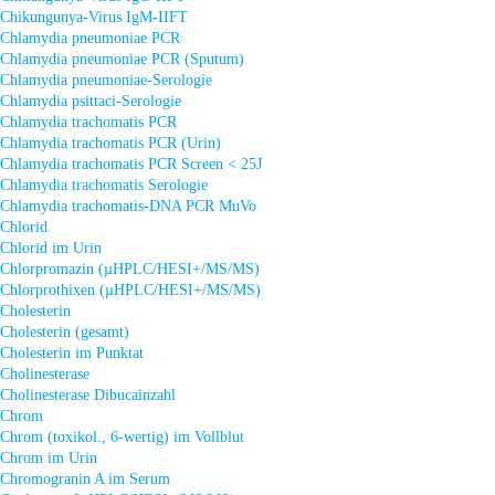
Chikungunya-Virus IgM-IIFT
Chlamydia pneumoniae PCR
Chlamydia pneumoniae PCR (Sputum)
Chlamydia pneumoniae-Serologie
Chlamydia psittaci-Serologie
Chlamydia trachomatis PCR
Chlamydia trachomatis PCR (Urin)
Chlamydia trachomatis PCR Screen < 25J
Chlamydia trachomatis Serologie
Chlamydia trachomatis-DNA PCR MuVo
Chlorid
Chlorid im Urin
Chlorpromazin (µHPLC/HESI+/MS/MS)
Chlorprothixen (µHPLC/HESI+/MS/MS)
Cholesterin
Cholesterin (gesamt)
Cholesterin im Punktat
Cholinesterase
Cholinesterase Dibucainzahl
Chrom
Chrom (toxikol., 6-wertig) im Vollblut
Chrom im Urin
Chromogranin A im Serum