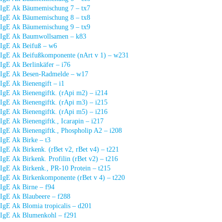
IgE Ak Bäumemischung 7 – tx7
IgE Ak Bäumemischung 8 – tx8
IgE Ak Bäumemischung 9 – tx9
IgE Ak Baumwollsamen – k83
IgE Ak Beifuß – w6
IgE Ak Beifußkomponente (nArt v 1) – w231
IgE Ak Berlinkäfer – i76
IgE Ak Besen-Radmelde – w17
IgE Ak Bienengift – i1
IgE Ak Bienengiftk. (rApi m2) – i214
IgE Ak Bienengiftk. (rApi m3) – i215
IgE Ak Bienengiftk. (rApi m5) – i216
IgE Ak Bienengiftk., Icarapin – i217
IgE Ak Bienengiftk., Phospholip A2 – i208
IgE Ak Birke – t3
IgE Ak Birkenk. (rBet v2, rBet v4) – t221
IgE Ak Birkenk. Profilin (rBet v2) – t216
IgE Ak Birkenk., PR-10 Protein – t215
IgE Ak Birkenkomponente (rBet v 4) – t220
IgE Ak Birne – f94
IgE Ak Blaubeere – f288
IgE Ak Blomia tropicalis – d201
IgE Ak Blumenkohl – f291