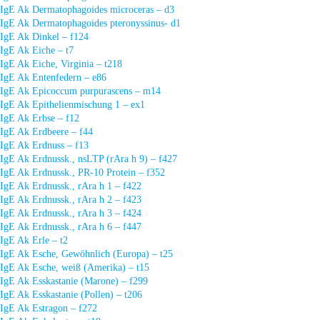
IgE Ak Dermatophagoides microceras – d3
IgE Ak Dermatophagoides pteronyssinus- d1
IgE Ak Dinkel – f124
IgE Ak Eiche – t7
IgE Ak Eiche, Virginia – t218
IgE Ak Entenfedern – e86
IgE Ak Epicoccum purpurascens – m14
IgE Ak Epithelienmischung 1 – ex1
IgE Ak Erbse – f12
IgE Ak Erdbeere – f44
IgE Ak Erdnuss – f13
IgE Ak Erdnussk., nsLTP (rAra h 9) – f427
IgE Ak Erdnussk., PR-10 Protein – f352
IgE Ak Erdnussk., rAra h 1 – f422
IgE Ak Erdnussk., rAra h 2 – f423
IgE Ak Erdnussk., rAra h 3 – f424
IgE Ak Erdnussk., rAra h 6 – f447
IgE Ak Erle – t2
IgE Ak Esche, Gewöhnlich (Europa) – t25
IgE Ak Esche, weiß (Amerika) – t15
IgE Ak Esskastanie (Marone) – f299
IgE Ak Esskastanie (Pollen) – t206
IgE Ak Estragon – f272