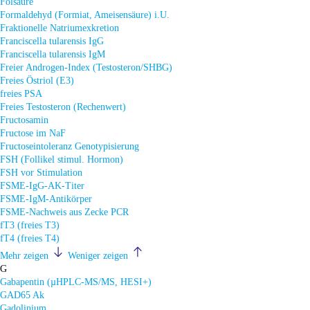
Folsäure
Formaldehyd (Formiat, Ameisensäure) i.U.
Fraktionelle Natriumexkretion
Franciscella tularensis IgG
Franciscella tularensis IgM
Freier Androgen-Index (Testosteron/SHBG)
Freies Östriol (E3)
freies PSA
Freies Testosteron (Rechenwert)
Fructosamin
Fructose im NaF
Fructoseintoleranz Genotypisierung
FSH (Follikel stimul. Hormon)
FSH vor Stimulation
FSME-IgG-AK-Titer
FSME-IgM-Antikörper
FSME-Nachweis aus Zecke PCR
fT3 (freies T3)
fT4 (freies T4)
Mehr zeigen
Weniger zeigen
G
Gabapentin (µHPLC-MS/MS, HESI+)
GAD65 Ak
Gadolinium