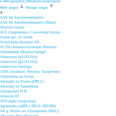
6-Mercaptopurin (Metabolit Azathioprin)
Mehr zeigen
Weniger zeigen
A
AAK bei Autoimmunhepatitis
AAK bei Autoimmunhepatitis (Mann)
Abstrich Genital
ACE (Angiotensin-1 Converting Enzym)
Aceton ges. im Serum
Acetylcholin-Rezeptor-AK
ACTH (Adrenocorticotropes Hormon)
Adalimumab (Humira)-Spiegel
Adenovirus IgA (ELISA)
Adenovirus IgG (ELISA)
Adenovirus-Serologie
ADH (Antidiuret. Hormon, Vasopressin)
Adiponektin im Serum
Adrenalin im Plasma (HPLC)
Adrenalin im Sammelurin
Affenpocken PCR
Aflatoxin B1
AFP (alpha-Fetoprotein)
Agomelatin (µHPLC/HESI+/MS/MS)
AK g. Myelin ass. Glykoprotein (MAG)
AK gegen Neurofilamente