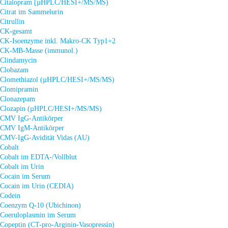
Citalopram [µHPLC/HESI+/MS/MS)
Citrat im Sammelurin
Citrullin
CK-gesamt
CK-Isoenzyme inkl. Makro-CK Typ1+2
CK-MB-Masse (immunol.)
Clindamycin
Clobazam
Clomethiazol (µHPLC/HESI+/MS/MS)
Clomipramin
Clonazepam
Clozapin (µHPLC/HESI+/MS/MS)
CMV IgG-Antikörper
CMV IgM-Antikörper
CMV-IgG-Avidität Vidas (AU)
Cobalt
Cobalt im EDTA-/Vollblut
Cobalt im Urin
Cocain im Serum
Cocain im Urin (CEDIA)
Codein
Coenzym Q-10 (Ubichinon)
Coeruloplasmin im Serum
Copeptin (CT-pro-Arginin-Vasopressin)