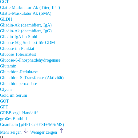
GGT
Glatte Muskulatur-Ak (Titer, IFT)
Glatte-Muskulatur Ak (SMA)
GLDH
Gliadin-Ak (deamidiert, IgA)
Gliadin-Ak (deamidiert, IgG)
Gliadin-IgA im Stuhl
Glucose 50g Suchtest für GDM
Glucose im Punktat
Glucose Toleranztest
Glucose-6-Phosphatdehydrogenase
Glutamin
Glutathion-Reduktase
Glutathion-S-Transferase (Aktivität)
Glutathionperoxidase
Glycin
Gold im Serum
GOT
GPT
GRBB zzgl. Handdiff.
großes Blutbild
Guanfacin [µHPLC/HESI+/MS/MS)
Mehr zeigen
Weniger zeigen