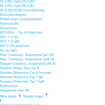
HLA B51 (Split HLA B5)
HLA B52 (Split HLA B5)
HLA-DQ2/DQ8 Genotypisierung
Holotranscobalamin
HOMA-Index (Insulinresistenz)
Homocitrullin
Homocystein
HPV-DNA – Typ 16 (high risk)
HSV 1+2-IgG
HSV 1+2-IgM
HTLV-I/II-Antikörper
Hu-Ak (IgG)
Hum. Granulozyt. Anaplasmose IgG-AK
Hum. Granulozyt. Anaplasmose IgM-AK
Humane Granulozyt. Anaplasmose (HGA)
Humanes Herpes Virus Typ 8
Humanes Herpesvirus Typ 6-Serologie
Humanes Herpesvirus Typ 7 IgG
Humanes Herpesvirus Typ 7 IgM
Hydroxylysin
Hypophysen Auto-AK
Mehr zeigen
Weniger zeigen
I