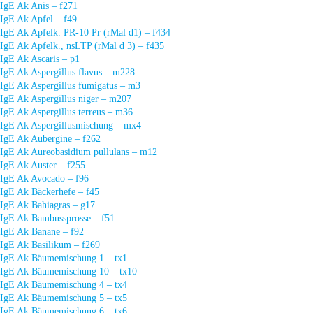
IgE Ak Anis – f271
IgE Ak Apfel – f49
IgE Ak Apfelk. PR-10 Pr (rMal d1) – f434
IgE Ak Apfelk., nsLTP (rMal d 3) – f435
IgE Ak Ascaris – p1
IgE Ak Aspergillus flavus – m228
IgE Ak Aspergillus fumigatus – m3
IgE Ak Aspergillus niger – m207
IgE Ak Aspergillus terreus – m36
IgE Ak Aspergillusmischung – mx4
IgE Ak Aubergine – f262
IgE Ak Aureobasidium pullulans – m12
IgE Ak Auster – f255
IgE Ak Avocado – f96
IgE Ak Bäckerhefe – f45
IgE Ak Bahiagras – g17
IgE Ak Bambussprosse – f51
IgE Ak Banane – f92
IgE Ak Basilikum – f269
IgE Ak Bäumemischung 1 – tx1
IgE Ak Bäumemischung 10 – tx10
IgE Ak Bäumemischung 4 – tx4
IgE Ak Bäumemischung 5 – tx5
IgE Ak Bäumemischung 6 – tx6