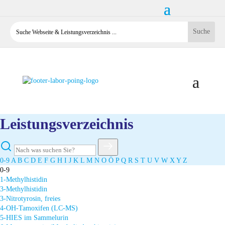
Leistungsverzeichnis
0-9
A
B
C
D
E
F
G
H
I
J
K
L
M
N
O
Ö
P
Q
R
S
T
U
V
W
X
Y
Z
0-9
1-Methylhistidin
3-Methylhistidin
3-Nitrotyrosin, freies
4-OH-Tamoxifen (LC-MS)
5-HIES im Sammelurin