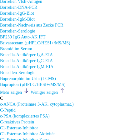
Borrelien VlsE-Antigen
Borrelien-DNA-PCR
Borrelien-IgG-Blot
Borrelien-IgM-Blot
Borrelien-Nachweis aus Zecke PCR
Borrelien-Serologie
BP230 IgG Auto-AK IFT
Brivaracetam (µHPLC/HESI+/MS/MS)
Bromid im Serum
Brucella-Antikörper IgA-EIA
Brucella-Antikörper IgG-EIA
Brucella-Antikörper IgM-EIA
Brucellen-Serologie
Buprenorphin im Urin (LCMS)
Bupropion (µHPLC/HESI+/MS/MS)
Mehr zeigen
Weniger zeigen
C
c-ANCA (Proteinase 3-AK, cytoplasmat.)
C-Peptid
c-PSA (komplexiertes PSA)
C-reaktives Protein
C1-Esterase-Inhibitor
C1-Esterase-Inhibitor Aktivität
C1-Esterase-Inhibitor Konz.