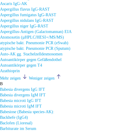
Ascaris IgG-AK
Aspergillus flavus IgG-RAST
Aspergillus fumigatus IgG-RAST
Aspergillus nidulans IgG-RAST
Aspergillus niger IgG-RAST
Aspergillus-Antigen (Galactomannan) EIA
Atomoxetin (µHPLC/HESI+/MS/MS)
atypische bakt. Pneumonie PCR (eSwab)
atypische bakt. Pneumonie PCR (Sputum)
Auto-AK gg. Stachelzelldesmosomen
Autoantikörper gegen Gefäßendothel
Autoantikörper gegen T4
Azathioprin
Mehr zeigen
Weniger zeigen
B
Babesia divergens IgG IFT
Babesia divergens IgM IFT
Babesia microti IgG IFT
Babesia microti IgM IFT
Babesiose (Babesia species-AK):
Backhefe (IgG4)
Baclofen (Lioresal)
Barbiturate im Serum