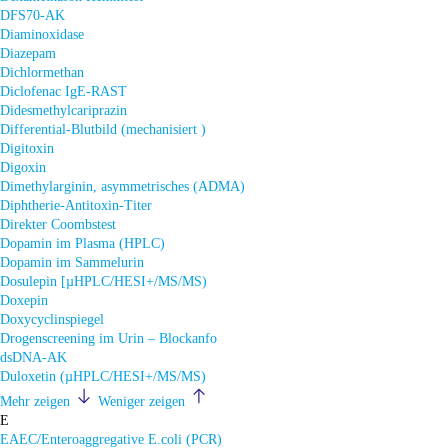
DFS70-AK
Diaminoxidase
Diazepam
Dichlormethan
Diclofenac IgE-RAST
Didesmethylcariprazin
Differential-Blutbild (mechanisiert )
Digitoxin
Digoxin
Dimethylarginin, asymmetrisches (ADMA)
Diphtherie-Antitoxin-Titer
Direkter Coombstest
Dopamin im Plasma (HPLC)
Dopamin im Sammelurin
Dosulepin [µHPLC/HESI+/MS/MS)
Doxepin
Doxycyclinspiegel
Drogenscreening im Urin – Blockanfo
dsDNA-AK
Duloxetin (µHPLC/HESI+/MS/MS)
Mehr zeigen
Weniger zeigen
E
EAEC/Enteroaggregative E.coli (PCR)