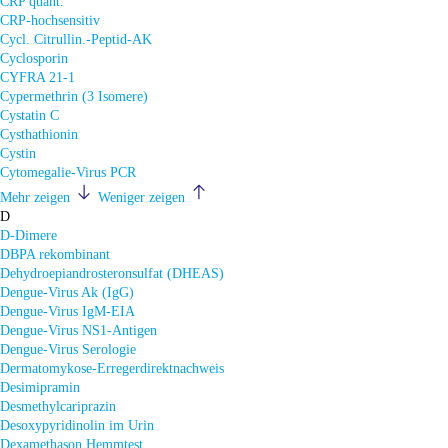
CRP quant.
CRP-hochsensitiv
Cycl. Citrullin.-Peptid-AK
Cyclosporin
CYFRA 21-1
Cypermethrin (3 Isomere)
Cystatin C
Cysthathionin
Cystin
Cytomegalie-Virus PCR
Mehr zeigen
Weniger zeigen
D
D-Dimere
DBPA rekombinant
Dehydroepiandrosteronsulfat (DHEAS)
Dengue-Virus Ak (IgG)
Dengue-Virus IgM-EIA
Dengue-Virus NS1-Antigen
Dengue-Virus Serologie
Dermatomykose-Erregerdirektnachweis
Desimipramin
Desmethylcariprazin
Desoxypyridinolin im Urin
Dexamethason Hemmtest