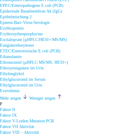
EPEC/Enteropathogene E.coli (PCR)
Epidermale Basalmembran Ak (IgG)
Epithelmischung 2
Epstein-Barr-Virus-Serologie
Erythropoetin
Erythrozythenporphyrine
Escitalopram [µHPLC/HESI+/MS/MS)
Essigsäurebutylester
ETEC/Enterotoxische E.coli (PCR)
Ethanolamin
Ethosuximid (µHPLC-MS/MS, HESI+)
Ethoxyessigsäure im Urin
Ethylenglykol
Ethylglucuronid im Serum
Ethylglucuronid im Urin
Everolimus
Mehr zeigen
Weniger zeigen
F
Faktor II
Faktor IX
Faktor V-Leiden-Mutation PCR
Faktor VII Aktivität
Faktor VIII – Aktivität