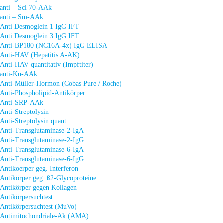
anti – Scl 70-AAk
anti – Sm-AAk
Anti Desmoglein 1 IgG IFT
Anti Desmoglein 3 IgG IFT
Anti-BP180 (NC16A-4x) IgG ELISA
Anti-HAV (Hepatitis A-AK)
Anti-HAV quantitativ (Impftiter)
anti-Ku-AAk
Anti-Müller-Hormon (Cobas Pure / Roche)
Anti-Phospholipid-Antikörper
Anti-SRP-AAk
Anti-Streptolysin
Anti-Streptolysin quant.
Anti-Transglutaminase-2-IgA
Anti-Transglutaminase-2-IgG
Anti-Transglutaminase-6-IgA
Anti-Transglutaminase-6-IgG
Antikoerper geg. Interferon
Antikörper geg. ß2-Glycoproteine
Antikörper gegen Kollagen
Antikörpersuchtest
Antikörpersuchtest (MuVo)
Antimitochondriale-Ak (AMA)