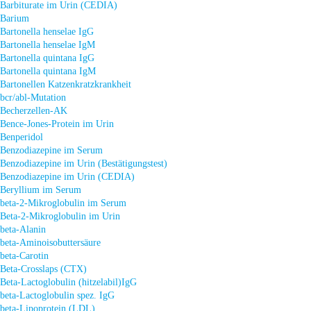
Barbiturate im Urin (CEDIA)
Barium
Bartonella henselae IgG
Bartonella henselae IgM
Bartonella quintana IgG
Bartonella quintana IgM
Bartonellen Katzenkratzkrankheit
bcr/abl-Mutation
Becherzellen-AK
Bence-Jones-Protein im Urin
Benperidol
Benzodiazepine im Serum
Benzodiazepine im Urin (Bestätigungstest)
Benzodiazepine im Urin (CEDIA)
Beryllium im Serum
beta-2-Mikroglobulin im Serum
Beta-2-Mikroglobulin im Urin
beta-Alanin
beta-Aminoisobuttersäure
beta-Carotin
Beta-Crosslaps (CTX)
Beta-Lactoglobulin (hitzelabil)IgG
beta-Lactoglobulin spez. IgG
beta-Lipoprotein (LDL)