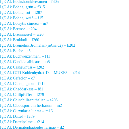
IgE Ak Bockshornkleesamen – f305
IgE Ak Bohne, grün – f315
IgE Ak Bohne, rot – f287
IgE Ak Bohne, weiß – f15
IgE Ak Botrytis cinerea – m7
IgE Ak Bremse – i204
IgE Ak Brennnessel – w20
IgE Ak Brokkoli – f260
IgE Ak Bromelin/Bromelain(nAna c2) – k202
IgE Ak Buche – t5
IgE Ak Buchweizenmehl – f11
IgE Ak Candida albicans – m5
IgE Ak Cashewnuss – f202
IgE Ak CCD Kohlenhydrat-Det. MUXF3 – o214
IgE Ak Cefaclor – c7
IgE Ak Champignon – f212
IgE Ak Cheddarkäse – f81
IgE Ak Chilipfeffer – f279
IgE Ak Chinchillaepithelien – e208
IgE Ak Cladosporium herbarum – m2
IgE Ak Curvularia lunata – m16
IgE Ak Dattel – f289
IgE Ak Dattelpalme – t214
IgE Ak Dermatophagoides farinae – d2