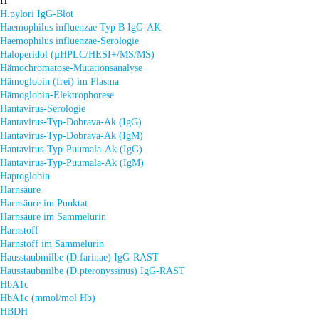
H
H.pylori IgG-Blot
Haemophilus influenzae Typ B IgG-AK
Haemophilus influenzae-Serologie
Haloperidol (µHPLC/HESI+/MS/MS)
Hämochromatose-Mutationsanalyse
Hämoglobin (frei) im Plasma
Hämoglobin-Elektrophorese
Hantavirus-Serologie
Hantavirus-Typ-Dobrava-Ak (IgG)
Hantavirus-Typ-Dobrava-Ak (IgM)
Hantavirus-Typ-Puumala-Ak (IgG)
Hantavirus-Typ-Puumala-Ak (IgM)
Haptoglobin
Harnsäure
Harnsäure im Punktat
Harnsäure im Sammelurin
Harnstoff
Harnstoff im Sammelurin
Hausstaubmilbe (D.farinae) IgG-RAST
Hausstaubmilbe (D.pteronyssinus) IgG-RAST
HbA1c
HbA1c (mmol/mol Hb)
HBDH