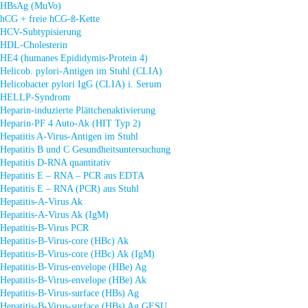
HBsAg (MuVo)
hCG + freie hCG-ß-Kette
HCV-Subtypisierung
HDL-Cholesterin
HE4 (humanes Epididymis-Protein 4)
Helicob. pylori-Antigen im Stuhl (CLIA)
Helicobacter pylori IgG (CLIA) i. Serum
HELLP-Syndrom
Heparin-induzierte Plättchenaktivierung
Heparin-PF 4 Auto-Ak (HIT Typ 2)
Hepatitis A-Virus-Antigen im Stuhl
Hepatitis B und C Gesundheitsuntersuchung
Hepatitis D-RNA quantitativ
Hepatitis E – RNA – PCR aus EDTA
Hepatitis E – RNA (PCR) aus Stuhl
Hepatitis-A-Virus Ak
Hepatitis-A-Virus Ak (IgM)
Hepatitis-B-Virus PCR
Hepatitis-B-Virus-core (HBc) Ak
Hepatitis-B-Virus-core (HBc) Ak (IgM)
Hepatitis-B-Virus-envelope (HBe) Ag
Hepatitis-B-Virus-envelope (HBe) Ak
Hepatitis-B-Virus-surface (HBs) Ag
Hepatitis-B-Virus-surface (HBs) Ag GESU