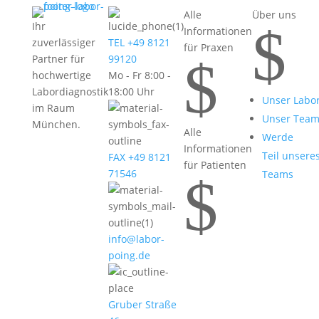
Alle
Über uns
$
Ihr
Informationen
zuverlässiger
TEL +49 8121
für Praxen
$
Partner für
99120
hochwertige
Mo - Fr 8:00 -
Labordiagnostik
18:00 Uhr
Unser Labo
im Raum
Unser Tea
München.
Alle
Werde
Informationen
Teil unsere
FAX +49 8121
für Patienten
71546
Teams
$
info@labor-
poing.de
Gruber Straße