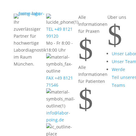
Alle
Über uns
$
Ihr
Informationen
zuverlässiger
TEL +49 8121
für Praxen
$
Partner für
99120
hochwertige
Mo - Fr 8:00 -
Labordiagnostik
18:00 Uhr
Unser Labo
im Raum
Unser Tea
München.
Alle
Werde
Informationen
Teil unsere
FAX +49 8121
für Patienten
71546
Teams
$
info@labor-
poing.de