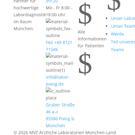
$
Partner für
99120
hochwertige
Mo - Fr 8:00 -
Labordiagnostik
18:00 Uhr
Unser Labo
im Raum
Unser Tea
München.
Alle
Werde
Informationen
Teil unsere
FAX +49 8121
für Patienten
71546
Teams
$
info@labor-
poing.de
Gruber Straße
46 a–c
85586 Poing b.
München
© 2026 MVZ Ärztliche Laboratorien München-Land